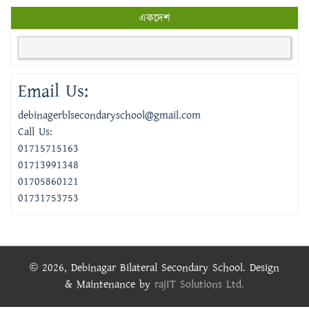
একদেশ
Email Us:
debinagerblsecondaryschool@gmail.com
Call Us:
01715715163
01713991348
01705860121
01731753753
© 2026, Debinagar Bilateral Secondary School. Design
& Maintenance by
rajIT Solutions Ltd.