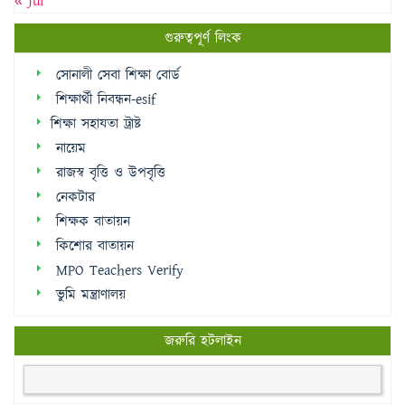
« Jul
গুরুত্বপূর্ণ লিংক
সোনালী সেবা শিক্ষা বোর্ড
শিক্ষার্থী নিবন্ধন-esif
শিক্ষা সহাযতা ট্রাষ্ট
নায়েম
রাজস্ব বৃত্তি ও উপবৃত্তি
নেকটার
শিক্ষক বাতায়ন
কিশোর বাতায়ন
MPO Teachers Verify
ভুমি মন্ত্রাণালয়
জরুরি হটলাইন