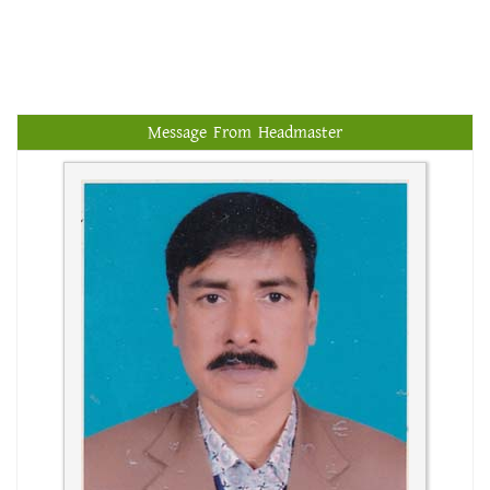
JSC/JDC/SSC/DAKHIL/HSC/ALIM AND
EQUIVALENT EXAMINATION
Message From Headmaster