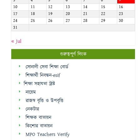
10
11
12
13
14
15
16
17
18
19
20
21
22
23
24
25
26
27
28
29
30
31
« Jul
গুরুত্বপূর্ণ লিংক
সোনালী সেবা শিক্ষা বোর্ড
শিক্ষার্থী নিবন্ধন-esif
শিক্ষা সহাযতা ট্রাষ্ট
নায়েম
রাজস্ব বৃত্তি ও উপবৃত্তি
নেকটার
শিক্ষক বাতায়ন
কিশোর বাতায়ন
MPO Teachers Verify