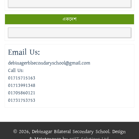
একদেশ
Email Us:
debinagerblsecondaryschool@gmail.com
Call Us:
01715715163
01713991348
01705860121
01731753753
© 2026, Debinagar Bilateral Secondary School. Design